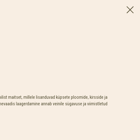
ilist maitset, millele lisanduvad küpsete ploomide, kirsside ja
vaadis laagerdamine annab veinile sügavuse ja viimistletud