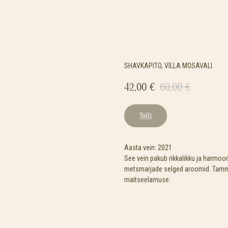
SHAVKAPITO, VILLA MOSAVALI
42,00
€
60,00
€
Telli
Aasta vein: 2021
See vein pakub rikkalikku ja harmoon
metsmarjade selged aroomid. Tamme
maitseelamuse.